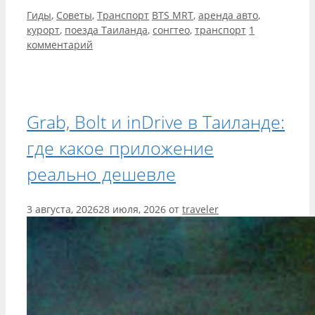
Рубрики
Метки
Гиды
,
Советы
,
Транспорт
BTS MRT
,
аренда авто
,
курорт
,
поезда Таиланда
,
сонгтео
,
транспорт
1
комментарий
Grab, Bolt и inDrive в Таиланде:
где какое приложение
реально дешевле
3 августа, 2026
28 июля, 2026
от
traveler