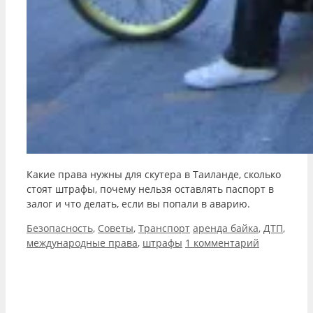
Какие права нужны для скутера в Таиланде, сколько
стоят штрафы, почему нельзя оставлять паспорт в
залог и что делать, если вы попали в аварию.
Рубрики
Метки
Безопасность
,
Советы
,
Транспорт
аренда байка
,
ДТП
,
международные права
,
штрафы
1 комментарий