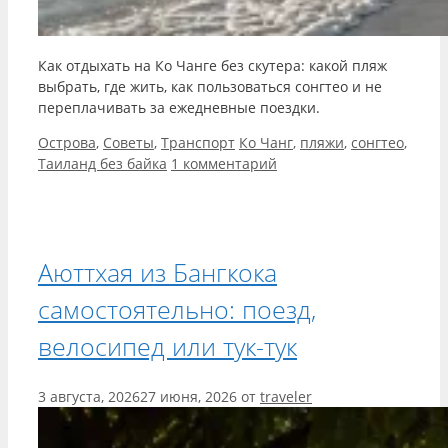
Как отдыхать на Ко Чанге без скутера: какой пляж
выбрать, где жить, как пользоваться сонгтео и не
переплачивать за ежедневные поездки.
Рубрики
Метки
Острова
,
Советы
,
Транспорт
Ко Чанг
,
пляжи
,
сонгтео
,
Таиланд без байка
1 комментарий
Аюттхая из Бангкока
самостоятельно: поезд,
велосипед или тук-тук
3 августа, 2026
27 июня, 2026
от
traveler