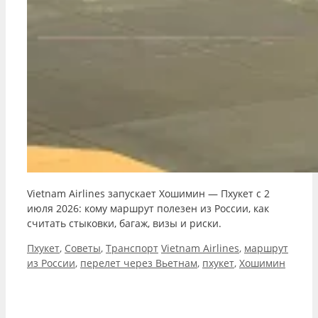
Vietnam Airlines запускает Хошимин — Пхукет с 2
июля 2026: кому маршрут полезен из России, как
считать стыковки, багаж, визы и риски.
Рубрики
Метки
Пхукет
,
Советы
,
Транспорт
Vietnam Airlines
,
маршрут
из России
,
перелет через Вьетнам
,
пхукет
,
Хошимин