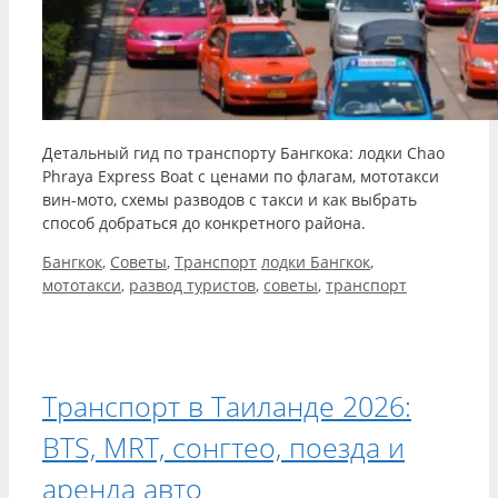
Детальный гид по транспорту Бангкока: лодки Chao
Phraya Express Boat с ценами по флагам, мототакси
вин-мото, схемы разводов с такси и как выбрать
способ добраться до конкретного района.
Рубрики
Метки
Бангкок
,
Советы
,
Транспорт
лодки Бангкок
,
мототакси
,
развод туристов
,
советы
,
транспорт
Транспорт в Таиланде 2026:
BTS, MRT, сонгтео, поезда и
аренда авто