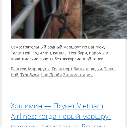
Самостоятельный водный маршрут по Бангкоку:
Талат Ной, Куди Чин, каналы Тхонбури, паромы и
практические советы без экскурсионной гонки.
Рубрики
Метки
Бангкок
,
Маршруты
,
Транспорт
бангкок
,
лодки
,
Талат
Ной
,
Тхонбури
,
Чао Прайя
2 комментария
Хошимин — Пхукет Vietnam
Airlines: когда новый маршрут
полезен туристам из России