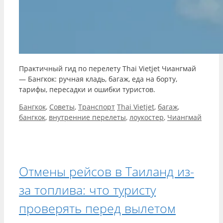
Практичный гид по перелету Thai Vietjet Чиангмай
— Бангкок: ручная кладь, багаж, еда на борту,
тарифы, пересадки и ошибки туристов.
Рубрики
Метки
Бангкок
,
Советы
,
Транспорт
Thai Vietjet
,
багаж
,
бангкок
,
внутренние перелеты
,
лоукостер
,
Чиангмай
Отмены рейсов в Таиланд из-
за топлива: что туристу
проверять перед вылетом