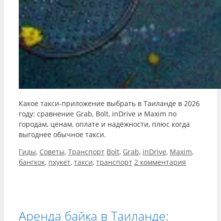
Какое такси-приложение выбрать в Таиланде в 2026
году: сравнение Grab, Bolt, inDrive и Maxim по
городам, ценам, оплате и надёжности, плюс когда
выгоднее обычное такси.
Рубрики
Метки
Гиды
,
Советы
,
Транспорт
Bolt
,
Grab
,
inDrive
,
Maxim
,
бангкок
,
пхукет
,
такси
,
транспорт
2 комментария
Аренда байка в Таиланде: