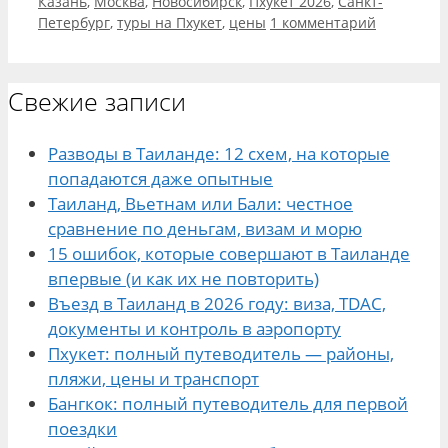
Казань
,
Москва
,
Новосибирск
,
Пхукет 2026
,
Санкт-
Петербург
,
туры на Пхукет
,
цены
1 комментарий
Свежие записи
Разводы в Таиланде: 12 схем, на которые
попадаются даже опытные
Таиланд, Вьетнам или Бали: честное
сравнение по деньгам, визам и морю
15 ошибок, которые совершают в Таиланде
впервые (и как их не повторить)
Въезд в Таиланд в 2026 году: виза, TDAC,
документы и контроль в аэропорту
Пхукет: полный путеводитель — районы,
пляжи, цены и транспорт
Бангкок: полный путеводитель для первой
поездки