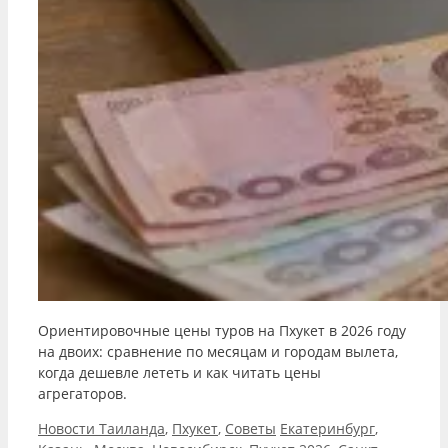
Ориентировочные цены туров на Пхукет в 2026 году
на двоих: сравнение по месяцам и городам вылета,
когда дешевле лететь и как читать цены
агрегаторов.
Рубрики
Метки
Новости Таиланда
,
Пхукет
,
Советы
Екатеринбург
,