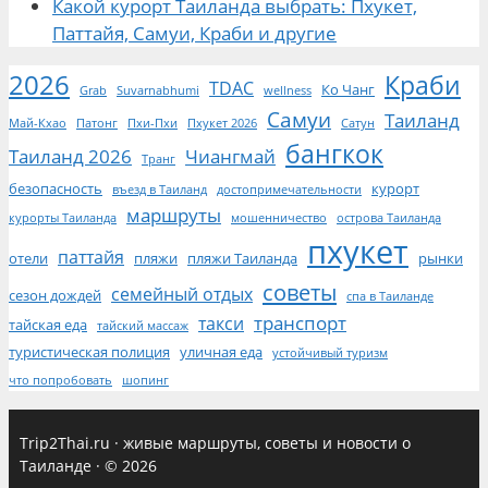
Какой курорт Таиланда выбрать: Пхукет,
Паттайя, Самуи, Краби и другие
2026
Краби
TDAC
Ко Чанг
Grab
Suvarnabhumi
wellness
Самуи
Таиланд
Май-Кхао
Патонг
Пхи-Пхи
Пхукет 2026
Сатун
бангкок
Таиланд 2026
Чиангмай
Транг
безопасность
курорт
въезд в Таиланд
достопримечательности
маршруты
курорты Таиланда
мошенничество
острова Таиланда
пхукет
паттайя
отели
пляжи
пляжи Таиланда
рынки
советы
семейный отдых
сезон дождей
спа в Таиланде
транспорт
такси
тайская еда
тайский массаж
туристическая полиция
уличная еда
устойчивый туризм
что попробовать
шопинг
Trip2Thai.ru
·
живые маршруты, советы и новости о
Таиланде
·
© 2026