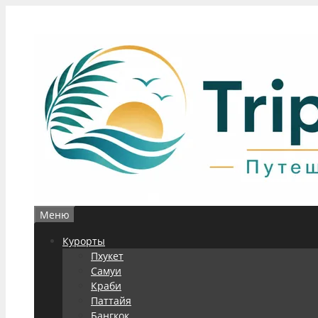
Перейти
к
содержимому
Меню
Курорты
Пхукет
Самуи
Краби
Паттайя
Бангкок