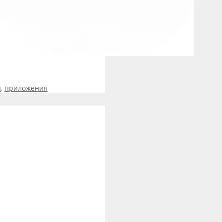
ы
,
приложения