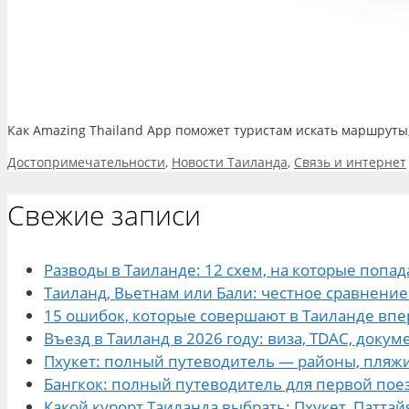
Как Amazing Thailand App поможет туристам искать маршруты,
Рубрики
Достопримечательности
,
Новости Таиланда
,
Связь и интернет
Свежие записи
Разводы в Таиланде: 12 схем, на которые попа
Таиланд, Вьетнам или Бали: честное сравнение
15 ошибок, которые совершают в Таиланде впер
Въезд в Таиланд в 2026 году: виза, TDAC, доку
Пхукет: полный путеводитель — районы, пляжи
Бангкок: полный путеводитель для первой пое
Какой курорт Таиланда выбрать: Пхукет, Паттайя