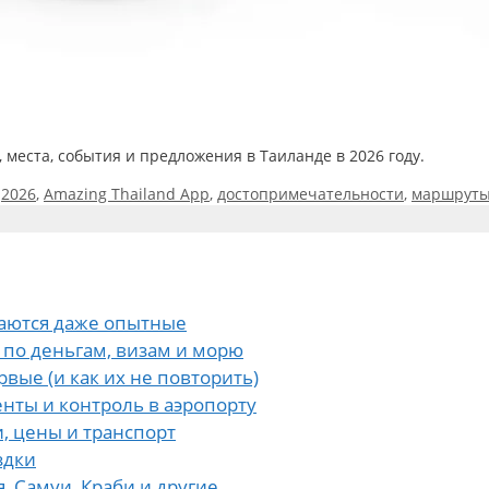
 места, события и предложения в Таиланде в 2026 году.
Метки
2026
,
Amazing Thailand App
,
достопримечательности
,
маршрут
даются даже опытные
 по деньгам, визам и морю
вые (и как их не повторить)
менты и контроль в аэропорту
, цены и транспорт
здки
, Самуи, Краби и другие