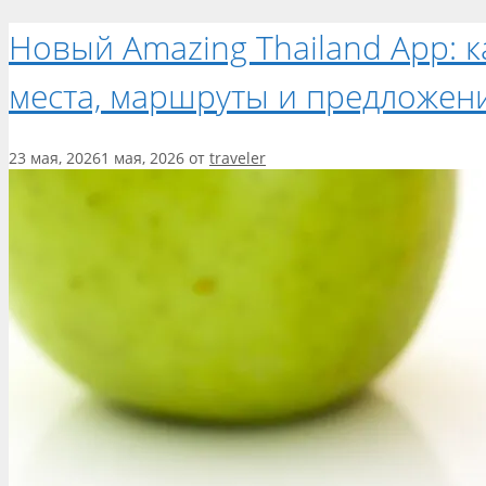
Новый Amazing Thailand App: 
места, маршруты и предложен
23 мая, 2026
1 мая, 2026
от
traveler