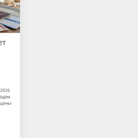
ет
 2026
родам
ь цены