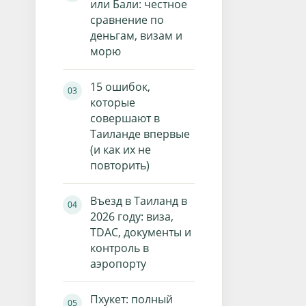
или Бали: честное
сравнение по
деньгам, визам и
морю
15 ошибок,
которые
совершают в
Таиланде впервые
(и как их не
повторить)
Въезд в Таиланд в
2026 году: виза,
TDAC, документы и
контроль в
аэропорту
Пхукет: полный