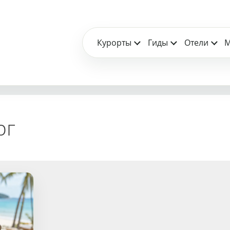
Курорты
Гиды
Отели
М
рг