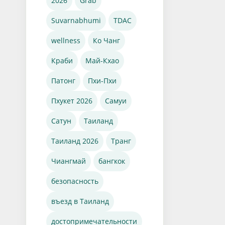
2026
Grab
Suvarnabhumi
TDAC
wellness
Ко Чанг
Краби
Май-Кхао
Патонг
Пхи-Пхи
Пхукет 2026
Самуи
Сатун
Таиланд
Таиланд 2026
Транг
Чиангмай
бангкок
безопасность
въезд в Таиланд
достопримечательности