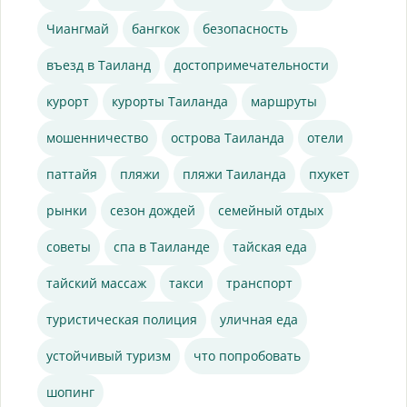
Чиангмай
бангкок
безопасность
въезд в Таиланд
достопримечательности
курорт
курорты Таиланда
маршруты
мошенничество
острова Таиланда
отели
паттайя
пляжи
пляжи Таиланда
пхукет
рынки
сезон дождей
семейный отдых
советы
спа в Таиланде
тайская еда
тайский массаж
такси
транспорт
туристическая полиция
уличная еда
устойчивый туризм
что попробовать
шопинг