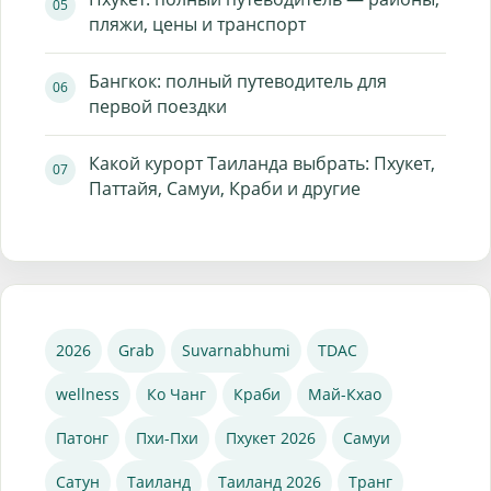
пляжи, цены и транспорт
Бангкок: полный путеводитель для
первой поездки
Какой курорт Таиланда выбрать: Пхукет,
Паттайя, Самуи, Краби и другие
2026
Grab
Suvarnabhumi
TDAC
wellness
Ко Чанг
Краби
Май-Кхао
Патонг
Пхи-Пхи
Пхукет 2026
Самуи
Сатун
Таиланд
Таиланд 2026
Транг