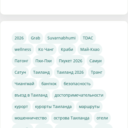
2026
Grab
Suvarnabhumi
TDAC
wellness
Ко Чанг
Краби
Май-Кхао
Патонг
Пхи-Пхи
Пхукет 2026
Самуи
Сатун
Таиланд
Таиланд 2026
Транг
Чиангмай
бангкок
безопасность
въезд в Таиланд
достопримечательности
курорт
курорты Таиланда
маршруты
мошенничество
острова Таиланда
отели