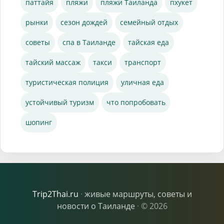
паттайя
пляжи
пляжи Таиланда
пхукет
рынки
сезон дождей
семейный отдых
советы
спа в Таиланде
тайская еда
тайский массаж
такси
транспорт
туристическая полиция
уличная еда
устойчивый туризм
что попробовать
шопинг
Trip2Thai.ru
·
живые маршруты, советы и
новости о Таиланде
·
© 2026