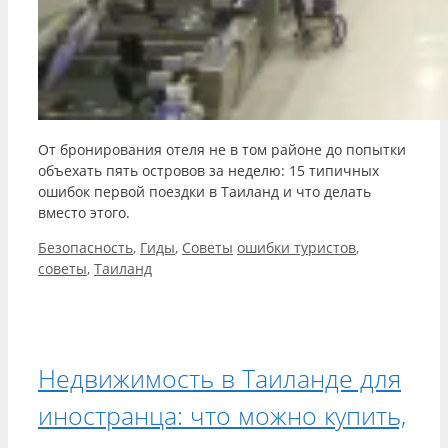
От бронирования отеля не в том районе до попытки
объехать пять островов за неделю: 15 типичных
ошибок первой поездки в Таиланд и что делать
вместо этого.
Рубрики
Метки
Безопасность
,
Гиды
,
Советы
ошибки туристов
,
советы
,
Таиланд
Недвижимость в Таиланде для
иностранца: что можно купить,