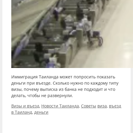
Иммиграция Таиланда может попросить показать
деньги при въезде. Сколько нужно по каждому типу
визы, почему выписка из банка не подходит и что
делать, чтобы не развернули.
Рубрики
Метки
Визы и въезд
,
Новости Таиланда
,
Советы
виза
,
въезд
в Таиланд
,
деньги