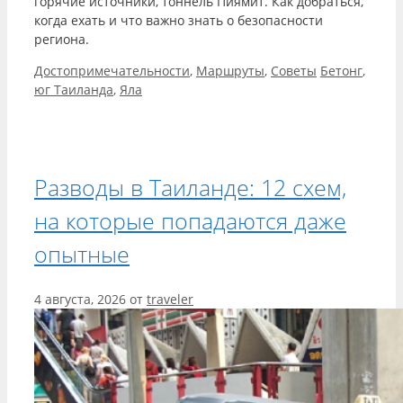
горячие источники, тоннель Пиямит. Как добраться,
когда ехать и что важно знать о безопасности
региона.
Рубрики
Метки
Достопримечательности
,
Маршруты
,
Советы
Бетонг
,
юг Таиланда
,
Яла
Разводы в Таиланде: 12 схем,
на которые попадаются даже
опытные
4 августа, 2026
от
traveler