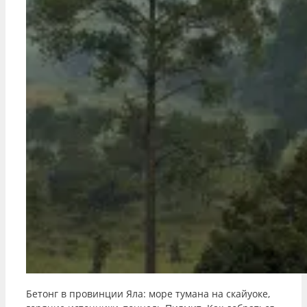
Бетонг в провинции Яла: море тумана на скайуоке,