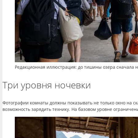
Редакционная иллюстрация: до тишины озера сначала н
Три уровня ночевки
Фотографии комнаты должны показывать не только окно на ска
возможность зарядить технику. На базовом уровне ограничени