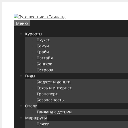
Перейти
к
содержимому
Меню
Курорты
Пхукет
Самуи
Краби
Паттайя
Бангкок
Острова
Гиды
Бюджет и деньги
Связь и интернет
Транспорт
Безопасность
Отели
Таиланд с детьми
Маршруты
Пляжи