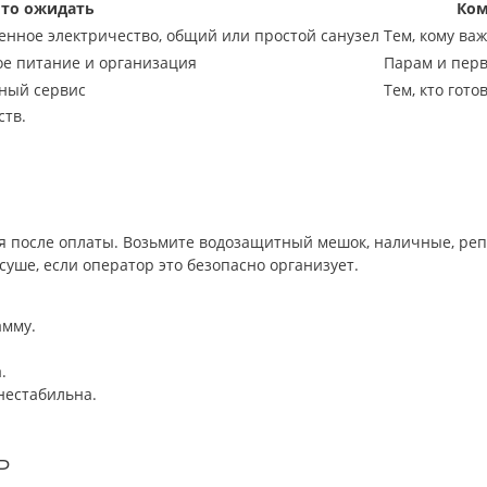
то ожидать
Ком
ченное электричество, общий или простой санузел
Тем, кому ва
ое питание и организация
Парам и перв
ный сервис
Тем, кто гото
ств.
ия после оплаты. Возьмите водозащитный мешок, наличные, реп
уше, если оператор это безопасно организует.
амму.
.
 нестабильна.
ь