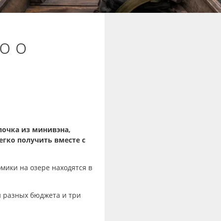
о о
почка из минивэна,
егко получить вместе с
мики на озере находятся в
и разных бюджета и три