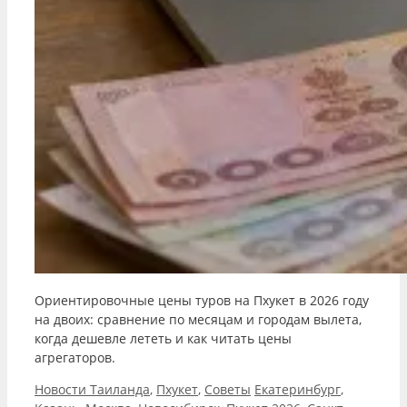
Ориентировочные цены туров на Пхукет в 2026 году
на двоих: сравнение по месяцам и городам вылета,
когда дешевле лететь и как читать цены
агрегаторов.
Рубрики
Метки
Новости Таиланда
,
Пхукет
,
Советы
Екатеринбург
,