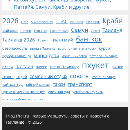
Паттайя, Самуи, Краби и другие
2026
Краби
TDAC
Ко Чанг
Grab
Suvarnabhumi
wellness
Самуи
Таиланд
Май-Кхао
Патонг
Пхи-Пхи
Пхукет 2026
Сатун
бангкок
Таиланд 2026
Чиангмай
Транг
безопасность
курорт
въезд в Таиланд
достопримечательности
маршруты
курорты Таиланда
мошенничество
острова Таиланда
пхукет
паттайя
отели
пляжи
пляжи Таиланда
рынки
советы
семейный отдых
сезон дождей
спа в Таиланде
транспорт
такси
тайская еда
тайский массаж
туристическая полиция
уличная еда
устойчивый туризм
что попробовать
шопинг
Trip2Thai.ru
·
живые маршруты, советы и новости о
Таиланде
·
© 2026