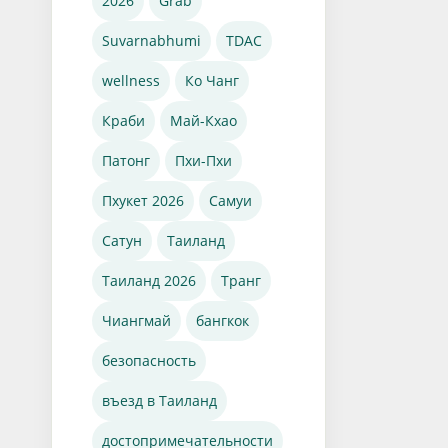
2026
Grab
Suvarnabhumi
TDAC
wellness
Ко Чанг
Краби
Май-Кхао
Патонг
Пхи-Пхи
Пхукет 2026
Самуи
Сатун
Таиланд
Таиланд 2026
Транг
Чиангмай
бангкок
безопасность
въезд в Таиланд
достопримечательности