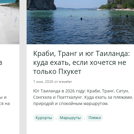
Краби, Транг и юг Таиланда:
куда ехать, если хочется не
в
только Пхукет
1 мая, 2026
от
traveler
Юг Таиланда в 2026 году: Краби, Транг, Сатун,
Сонгкхла и Пхаттхалунг. Куда ехать за пляжами,
ы и
природой и спокойным маршрутом.
ся на
Рубрики
Курорты
,
Маршруты
,
Пляжи