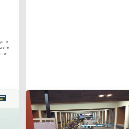
де в
Maxim
плюс