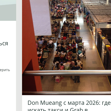
ься
верить
Don Mueang с марта 2026: где
искать такси и Grab в