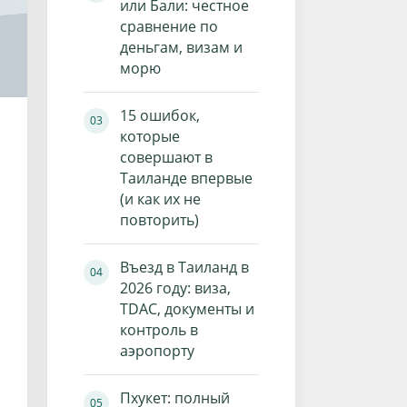
или Бали: честное
сравнение по
деньгам, визам и
морю
15 ошибок,
которые
совершают в
Таиланде впервые
(и как их не
повторить)
Въезд в Таиланд в
2026 году: виза,
TDAC, документы и
контроль в
аэропорту
Пхукет: полный