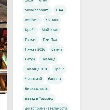
2026
Grab
Suvarnabhumi
TDAC
wellness
Ко Чанг
Краби
Май-Кхао
Патонг
Пхи-Пхи
Пхукет 2026
Самуи
Сатун
Таиланд
Таиланд 2026
Транг
Чиангмай
бангкок
безопасность
въезд в Таиланд
достопримечательности