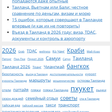
попадаются даже опытные
Таиланд, Вьетнам или Бали: честное
сравнение по деньгам, визам и морю
15 ошибок, которые совершают в Таиланде
впервые (и как их не повторить)
Въезд в Таиланд в 2026 году: виза, TDAC,
документы и контроль в аэропорту
2026
Краби
TDAC
Ко Чанг
Grab
wellness
Май-Кхао
Самуи
Таиланд
Патонг
Пхи-Пхи
Пхукет 2026
Сатун
бангкок
Таиланд 2026
Чиангмай
Транг
безопасность
курорт
въезд в Таиланд
достопримечательности
маршруты
острова Таиланда
курорты Таиланда
мошенничество
пхукет
паттайя
отели
пляжи
пляжи Таиланда
рынки
советы
семейный отдых
сезон дождей
спа в Таиланде
транспорт
такси
тайская еда
тайский массаж
туристическая полиция
уличная еда
устойчивый туризм