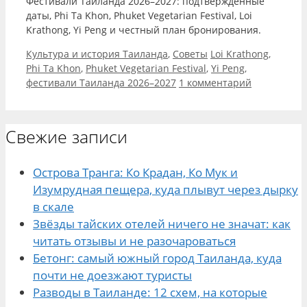
Фестивали Таиланда 2026–2027: подтвержденные
даты, Phi Ta Khon, Phuket Vegetarian Festival, Loi
Krathong, Yi Peng и честный план бронирования.
Рубрики
Метки
Культура и история Таиланда
,
Советы
Loi Krathong
,
Phi Ta Khon
,
Phuket Vegetarian Festival
,
Yi Peng
,
фестивали Таиланда 2026–2027
1 комментарий
Свежие записи
Острова Транга: Ко Крадан, Ко Мук и
Изумрудная пещера, куда плывут через дырку
в скале
Звёзды тайских отелей ничего не значат: как
читать отзывы и не разочароваться
Бетонг: самый южный город Таиланда, куда
почти не доезжают туристы
Разводы в Таиланде: 12 схем, на которые