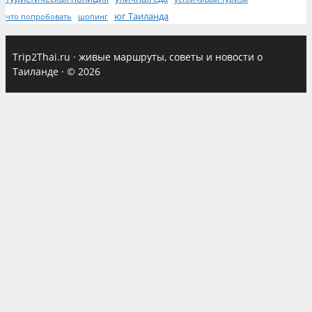
юг Таиланда
что попробовать
шопинг
Trip2Thai.ru
·
живые маршруты, советы и новости о
Таиланде
·
© 2026