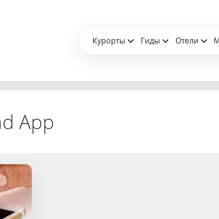
Курорты
Гиды
Отели
М
nd App