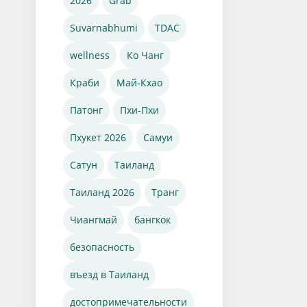
2026
Grab
Suvarnabhumi
TDAC
wellness
Ко Чанг
Краби
Май-Кхао
Патонг
Пхи-Пхи
Пхукет 2026
Самуи
Сатун
Таиланд
Таиланд 2026
Транг
Чиангмай
бангкок
безопасность
въезд в Таиланд
достопримечательности