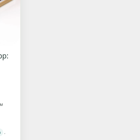
pp:
ам
а
,