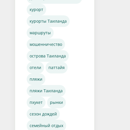
курорт
курорты Таиланда
маршруты
мошенничество
острова Таиланда
отели
паттайя
пляжи
пляжи Таиланда
пхукет
рынки
сезон дождей
семейный отдых