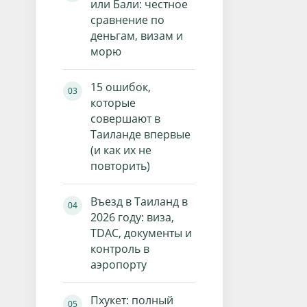
или Бали: честное
сравнение по
деньгам, визам и
морю
15 ошибок,
которые
совершают в
Таиланде впервые
(и как их не
повторить)
Въезд в Таиланд в
2026 году: виза,
TDAC, документы и
контроль в
аэропорту
Пхукет: полный