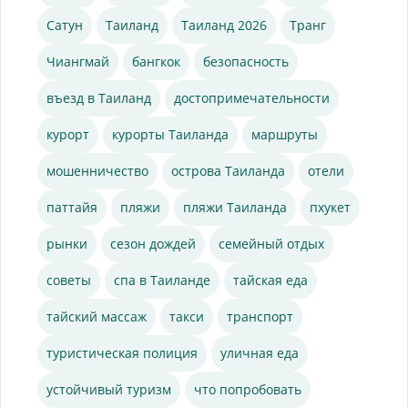
Сатун
Таиланд
Таиланд 2026
Транг
Чиангмай
бангкок
безопасность
въезд в Таиланд
достопримечательности
курорт
курорты Таиланда
маршруты
мошенничество
острова Таиланда
отели
паттайя
пляжи
пляжи Таиланда
пхукет
рынки
сезон дождей
семейный отдых
советы
спа в Таиланде
тайская еда
тайский массаж
такси
транспорт
туристическая полиция
уличная еда
устойчивый туризм
что попробовать