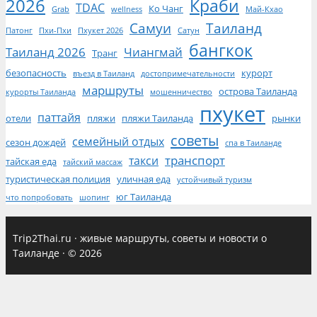
2026
Краби
TDAC
Ко Чанг
Grab
wellness
Май-Кхао
Самуи
Таиланд
Патонг
Пхи-Пхи
Пхукет 2026
Сатун
бангкок
Таиланд 2026
Чиангмай
Транг
безопасность
курорт
въезд в Таиланд
достопримечательности
маршруты
острова Таиланда
курорты Таиланда
мошенничество
пхукет
паттайя
отели
пляжи
пляжи Таиланда
рынки
советы
семейный отдых
сезон дождей
спа в Таиланде
транспорт
такси
тайская еда
тайский массаж
туристическая полиция
уличная еда
устойчивый туризм
юг Таиланда
что попробовать
шопинг
Trip2Thai.ru
·
живые маршруты, советы и новости о
Таиланде
·
© 2026