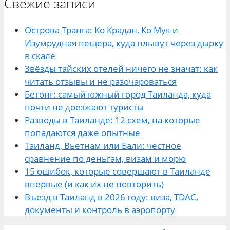
Свежие записи
Острова Транга: Ко Крадан, Ко Мук и
Изумрудная пещера, куда плывут через дырку
в скале
Звёзды тайских отелей ничего не значат: как
читать отзывы и не разочароваться
Бетонг: самый южный город Таиланда, куда
почти не доезжают туристы
Разводы в Таиланде: 12 схем, на которые
попадаются даже опытные
Таиланд, Вьетнам или Бали: честное
сравнение по деньгам, визам и морю
15 ошибок, которые совершают в Таиланде
впервые (и как их не повторить)
Въезд в Таиланд в 2026 году: виза, TDAC,
документы и контроль в аэропорту