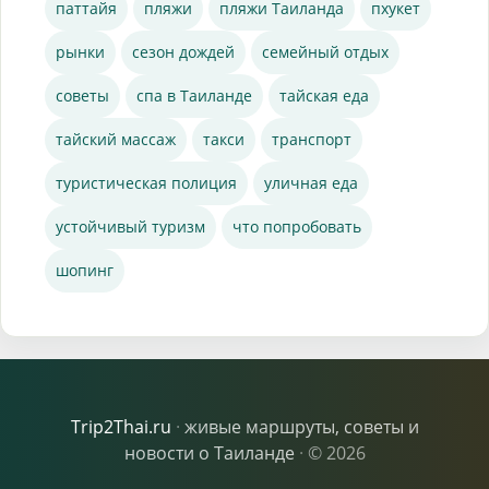
паттайя
пляжи
пляжи Таиланда
пхукет
рынки
сезон дождей
семейный отдых
советы
спа в Таиланде
тайская еда
тайский массаж
такси
транспорт
туристическая полиция
уличная еда
устойчивый туризм
что попробовать
шопинг
Trip2Thai.ru
·
живые маршруты, советы и
новости о Таиланде
·
© 2026