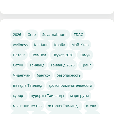
2026
Grab
Suvarnabhumi
TDAC
wellness
Ко Чанг
Краби
Май-Кхао
Патонг
Пхи-Пхи
Пхукет 2026
Самуи
Сатун
Таиланд
Таиланд 2026
Транг
Чиангмай
бангкок
безопасность
въезд в Таиланд
достопримечательности
курорт
курорты Таиланда
маршруты
мошенничество
острова Таиланда
отели