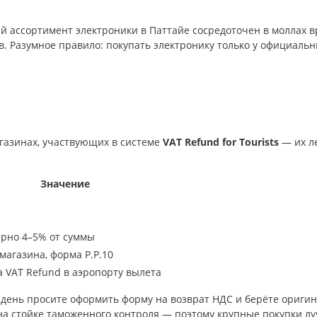
 ассортимент электроники в Паттайе сосредоточен в моллах в
в. Разумное правило: покупать электронику только у официаль
агазинах, участвующих в системе
VAT Refund for Tourists
— их ле
Значение
฿
рно 4–5% от суммы
магазина, форма P.P.10
а VAT Refund в аэропорту вылета
н день просите оформить форму на возврат НДС и берёте оригин
на стойке таможенного контроля — поэтому крупные покупки лу