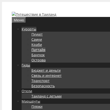
Перейти
к
содержимому
Меню
Курорты
Пхукет
Самуи
Краби
Паттайя
Бангкок
Острова
Гиды
Бюджет и деньги
Связь и интернет
Транспорт
Безопасность
Отели
Таиланд с детьми
Маршруты
Пляжи