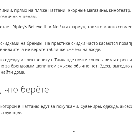
инии, прямо на пляже Паттайи. Якорные магазины, кинотеатр,
розничным ценам.
ает Ripley’s Believe It or Not! и аквариум, так что можно совм
скидками на бренды. На практике скидки часто касаются позап
нивайте, а не верьте табличке «−70%» на входе.
 одежду и электронику в Таиланде почти сопоставимы с росси
 за брендовым шопингом смысла обычно нет. Здесь выгодно др
 найти дома.
 что берёте
которой в Паттайю едут за покупками. Сувениры, одежда, аксе
етствующее.