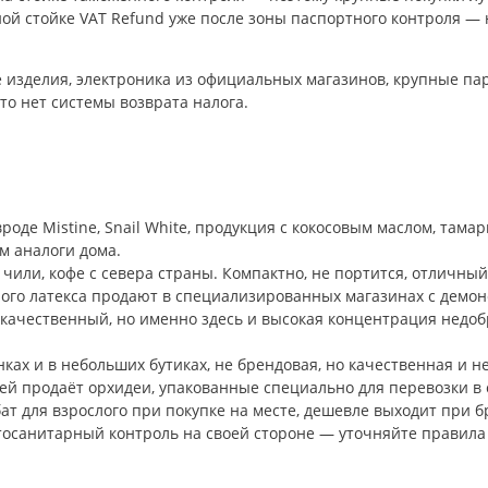
ой стойке VAT Refund уже после зоны паспортного контроля —
е изделия, электроника из официальных магазинов, крупные па
то нет системы возврата налога.
оде Mistine, Snail White, продукция с кокосовым маслом, там
м аналоги дома.
чили, кофе с севера страны. Компактно, не портится, отличный
ого латекса продают в специализированных магазинах с демон
с качественный, но именно здесь и высокая концентрация нед
ках и в небольших бутиках, не брендовая, но качественная и н
й продаёт орхидеи, упакованные специально для перевозки в с
бат для взрослого при покупке на месте, дешевле выходит при 
тосанитарный контроль на своей стороне — уточняйте правила 