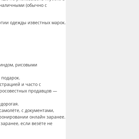
 наличными (обычно с
ртии одежды известных марок.
ариндом, рисовыми
 подарок.
страцией и часто с
обросовестных продавцов —
едорогая.
амолёте, с документами,
бронировании онлайн заранее.
заранее, если везёте не