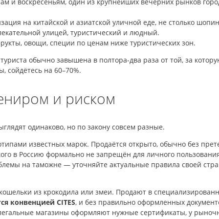
ам и воскресеньям, один из крупнейших вечерних рынков город
зация на китайской и азиатской уличной еде, не столько шопин
екательной улицей, туристический и людный.
укты, овощи, специи по ценам ниже туристических зон.
 туриста обычно завышена в полтора-два раза от той, за котору
, сойдётесь на 60–70%.
вениром и риском
ыглядят одинаково, но по закону совсем разные.
отипами известных марок. Продаётся открыто, обычно без прете
кого в Россию формально не запрещён для личного пользования
блемы на таможне — уточняйте актуальные правила своей стра
кошельки из крокодила или змеи. Продают в специализированн
ся конвенцией CITES
, и без правильно оформленных документ
 легальные магазины оформляют нужные сертификаты, у рыночн