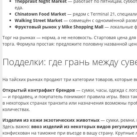
Thepprasit Night Market
— работает по пятницам, суббот
еда.
Chinatown Food Market
— рядом с Terminal 21, специали
Walking Street Market
— совмещён с одноимённой развл
Фруктовый рынок у Mike Shopping Mall
— локальные фр
Торг на рынках — норма, а не неловкость. Стартовая цена для
торга. Формула простая: предложите половину названной цены
Подделки: где грань между су
На тайских рынках продают три категории товаров, которые в
Открытый контрафакт брендов
— сумки, часы, одежда с лог
— и продавец, и покупатель понимают правила игры. Ввоз та
в некоторых странах транзита или назначения возможны про
количествах.
Изделия из кожи экзотических животных
— сумки, ремни, 
Здесь важно:
ввоз изделий из некоторых видов регулирует
конфискован на таможне при въезде в вашу страну. Крупные