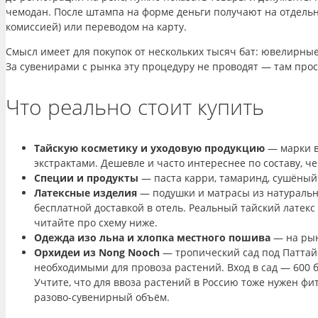
чемодан. После штампа на форме деньги получают на отдельн
комиссией) или переводом на карту.
Смысл имеет для покупок от нескольких тысяч бат: ювелирны
За сувенирами с рынка эту процедуру не проводят — там прос
Что реально стоит купить
Тайскую косметику и уходовую продукцию
— марки вр
экстрактами. Дешевле и часто интереснее по составу, че
Специи и продукты
— паста карри, тамаринд, сушёный 
Латексные изделия
— подушки и матрасы из натуральн
бесплатной доставкой в отель. Реальный тайский латек
читайте про схему ниже.
Одежда изо льна и хлопка местного пошива
— на рын
Орхидеи из Nong Nooch
— тропический сад под Паттайе
необходимыми для провоза растений. Вход в сад — 600 
Учтите, что для ввоза растений в Россию тоже нужен фи
разово-сувенирный объём.