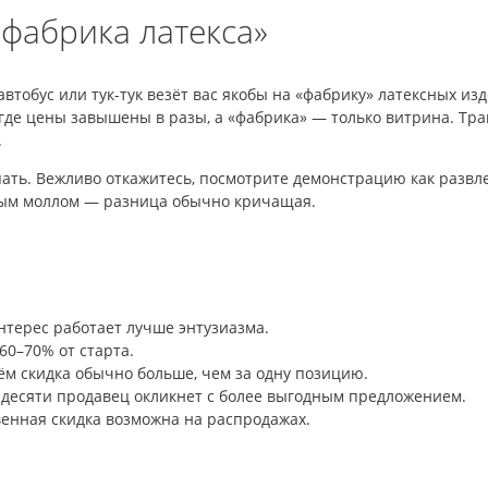
«фабрика латекса»
автобус или тук-тук везёт вас якобы на «фабрику» латексных и
 где цены завышены в разы, а «фабрика» — только витрина. Тр
.
пать. Вежливо откажитесь, посмотрите демонстрацию как развле
ным моллом — разница обычно кричащая.
терес работает лучше энтузиазма.
 60–70% от старта.
м скидка обычно больше, чем за одну позицию.
 десяти продавец окликнет с более выгодным предложением.
енная скидка возможна на распродажах.