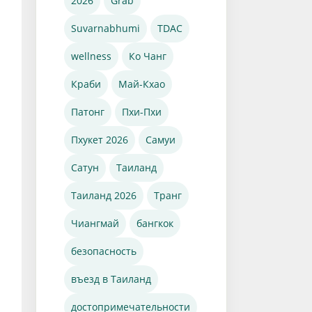
2026
Grab
Suvarnabhumi
TDAC
wellness
Ко Чанг
Краби
Май-Кхао
Патонг
Пхи-Пхи
Пхукет 2026
Самуи
Сатун
Таиланд
Таиланд 2026
Транг
Чиангмай
бангкок
безопасность
въезд в Таиланд
достопримечательности