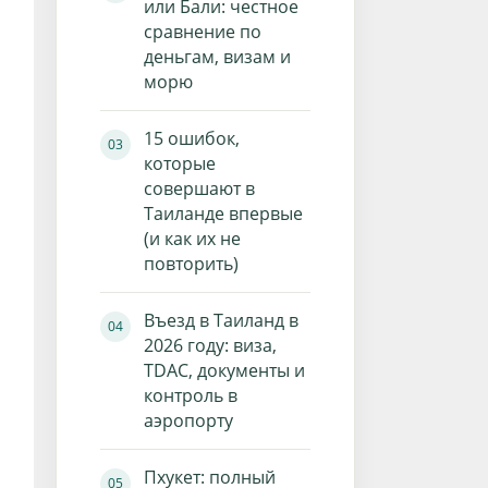
или Бали: честное
сравнение по
деньгам, визам и
морю
15 ошибок,
которые
совершают в
Таиланде впервые
(и как их не
повторить)
Въезд в Таиланд в
2026 году: виза,
TDAC, документы и
контроль в
аэропорту
Пхукет: полный