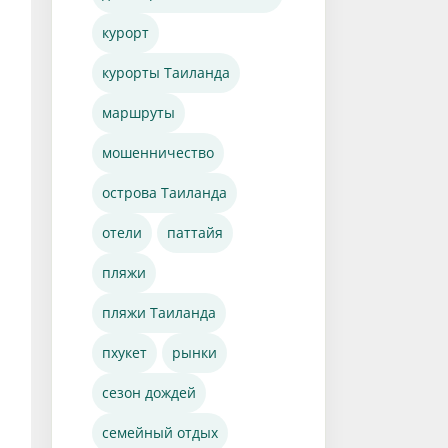
курорт
курорты Таиланда
маршруты
мошенничество
острова Таиланда
отели
паттайя
пляжи
пляжи Таиланда
пхукет
рынки
сезон дождей
семейный отдых