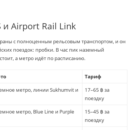
и Airport Rail Link
траны с полноценным рельсовым транспортом, и он
ских поездок: пробки. В час пик наземный
стоит, а метро идёт по расписанию.
это
Тариф
емное метро, линии Sukhumvit и
17–65 ฿ за
поездку
мное метро, Blue Line и Purple
15–45 ฿ за
поездку