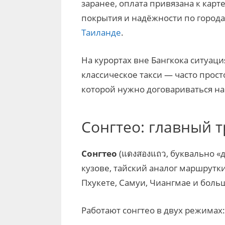
заранее, оплата привязана к карт
покрытия и надёжности по город
Таиланде
.
На курортах вне Бангкока ситуац
классическое такси — часто прост
которой нужно договариваться на
Сонгтео: главный 
Сонгтео
(แดงสองแถว, буквально «д
кузове, тайский аналог маршрутк
Пхукете, Самуи, Чиангмае и боль
Работают сонгтео в двух режимах: