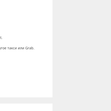
t.
гое такси или Grab.