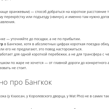
чаще оранжевым) — способ добраться на короткое расстояние 
у перекрёстку или подъезду («вину»), и именно там нужно дого
равления.
ке — уточняйте до посадки, а не по прибытии.
тр
в Бангкоке, хотя в абсолютных цифрах короткая поездка обход
и его не предлагают, это повод насторожиться.
ботает для одной короткой перебежки, а не для трансфера с ч
ешком по жаре не хочется — от главной дороги до конкретного 
овать не стоит.
тно про Бангкок
а (у Кхаосан, у Королевского дворца, у Wat Pho) не в самих так