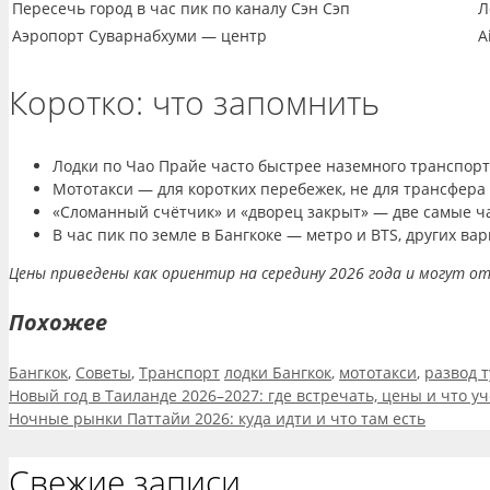
Пересечь город в час пик по каналу Сэн Сэп
Л
Аэропорт Суварнабхуми — центр
A
Коротко: что запомнить
Лодки по Чао Прайе часто быстрее наземного транспорта
Мототакси — для коротких перебежек, не для трансфера 
«Сломанный счётчик» и «дворец закрыт» — две самые час
В час пик по земле в Бангкоке — метро и BTS, других ва
Цены приведены как ориентир на середину 2026 года и могут от
Похожее
Рубрики
Метки
Бангкок
,
Советы
,
Транспорт
лодки Бангкок
,
мототакси
,
развод 
Новый год в Таиланде 2026–2027: где встречать, цены и что уч
Ночные рынки Паттайи 2026: куда идти и что там есть
Свежие записи