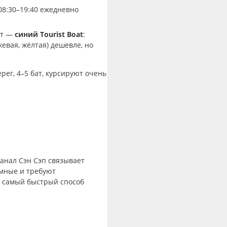
08:30–19:40 ежедневно
нт —
синий Tourist Boat
:
евая, жёлтая) дешевле, но
ерег, 4–5 бат, курсируют очень
канал Сэн Сэп связывает
умные и требуют
о самый быстрый способ