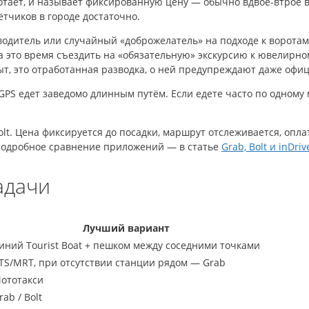
ботает, и называет фиксированную цену — обычно вдвое-втрое
тчиков в городе достаточно.
водитель или случайный «доброжелатель» на подходе к воротам
а это время съездить на «обязательную» экскурсию к ювелирно
ыт, это отработанная разводка, о ней предупреждают даже офи
GPS едет заведомо длинным путём. Если едете часто по одному 
t. Цена фиксируется до посадки, маршрут отслеживается, оплат
 Подробное сравнение приложений — в статье
Grab, Bolt и inDri
адачи
Лучший вариант
иний Tourist Boat + пешком между соседними точками
TS/MRT, при отсутствии станции рядом — Grab
ототакси
rab / Bolt