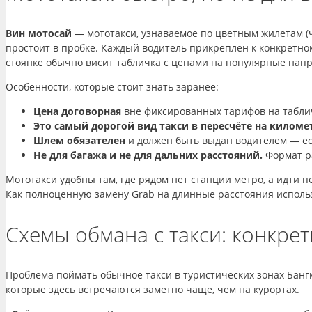
Вин мотосай
— мототакси, узнаваемое по цветным жилетам (
простоит в пробке. Каждый водитель прикреплён к конкретном
стоянке обычно висит табличка с ценами на популярные нап
Особенности, которые стоит знать заранее:
Цена договорная
вне фиксированных тарифов на таблич
Это самый дорогой вид такси в пересчёте на киломе
Шлем обязателен
и должен быть выдан водителем — есл
Не для багажа и не для дальних расстояний.
Формат ра
Мототакси удобны там, где рядом нет станции метро, а идти п
Как полноценную замену Grab на длинные расстояния использ
Схемы обмана с такси: конкре
Проблема поймать обычное такси в туристических зонах Бангкок
которые здесь встречаются заметно чаще, чем на курортах.