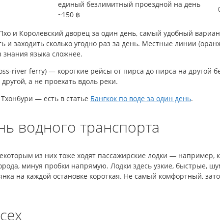
единый безлимитный проездной на день
~150 ฿
т Пхо и Королевский дворец за один день, самый удобный вариа
ь и заходить сколько угодно раз за день. Местные линии (оранж
 знания языка сложнее.
oss-river ferry) — короткие рейсы от пирса до пирса на другой б
 другой, а не проехать вдоль реки.
 Тхонбури — есть в статье
Бангкок по воде за один день
.
ень водного транспорта
 некоторым из них тоже ходят пассажирские лодки — например, 
рода, минуя пробки напрямую. Лодки здесь узкие, быстрые, ш
янка на каждой остановке короткая. Не самый комфортный, зат
всех