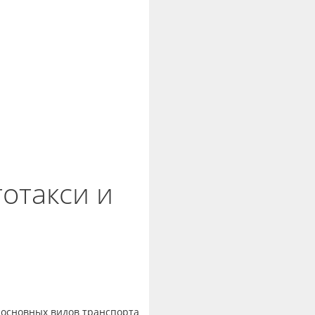
тотакси и
У основных видов транспорта