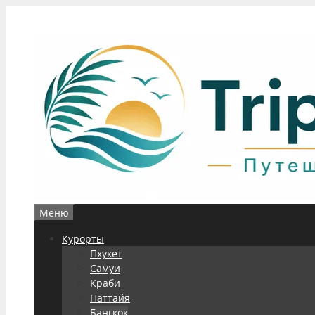
Перейти
к
содержимому
Меню
Курорты
Пхукет
Самуи
Краби
Паттайя
Бангкок