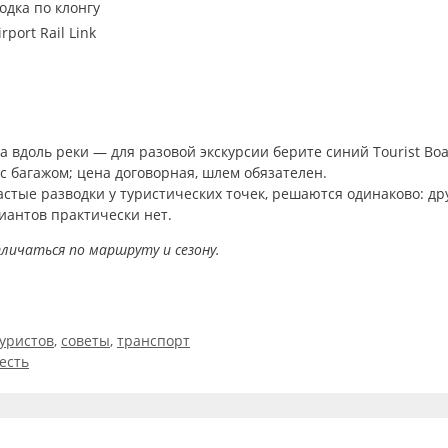
одка по клонгу
irport Rail Link
 вдоль реки — для разовой экскурсии берите синий Tourist Boa
с багажом; цена договорная, шлем обязателен.
тые разводки у туристических точек, решаются одинаково: дру
риантов практически нет.
личаться по маршруту и сезону.
туристов
,
советы
,
транспорт
есть