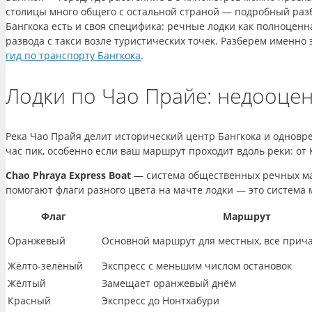
столицы много общего с остальной страной — подробный раз
Бангкока есть и своя специфика: речные лодки как полноцен
развода с такси возле туристических точек. Разберём именно
гид по транспорту Бангкока
.
Лодки по Чао Прайе: недооце
Река Чао Прайя делит исторический центр Бангкока и одновр
час пик, особенно если ваш маршрут проходит вдоль реки: от К
Chao Phraya Express Boat
— система общественных речных ма
помогают флаги разного цвета на мачте лодки — это система 
Флаг
Маршрут
Оранжевый
Основной маршрут для местных, все прич
Жёлто-зелёный
Экспресс с меньшим числом остановок
Жёлтый
Замещает оранжевый днём
Красный
Экспресс до Нонтхабури