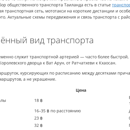
бор общественного транспорта Таиланда есть в статье
транспор
ная транспортная сеть, мототакси на короткие дистанции и ос
 это. Актуальные схемы передвижения и связь транспорта с ра
нённый вид транспорта
еменно служит транспортной артерией — часто более быстрой,
оролевского дворца к Ват Арун, от Ратчатхеви к Кхаосан.
ршруток, курсирующих по расписанию между десятками прича
маршрутов, а не украшение.
Цена
алы
18 ฿
16–35 ฿ по расстоянию
23 ฿
32 ฿