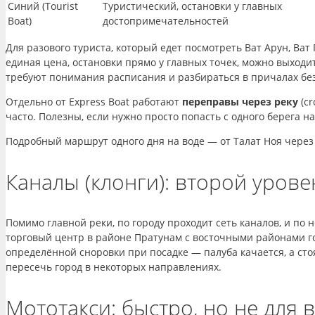
Синий (Tourist
Туристический, остановки у главных
Boat)
достопримечательностей
Для разового туриста, который едет посмотреть Ват Арун, Ва
единая цена, остановки прямо у главных точек, можно выходит
требуют понимания расписания и разбираться в причалах без
Отдельно от Express Boat работают
переправы через реку
(cr
часто. Полезны, если нужно просто попасть с одного берега на
Подробный маршрут одного дня на воде — от Талат Ноя через
Каналы (клонги): второй уров
Помимо главной реки, по городу проходит сеть каналов, и по
торговый центр в районе Пратунам с восточными районами го
определённой сноровки при посадке — палуба качается, а сто
пересечь город в некоторых направлениях.
Мототакси: быстро, но не для 