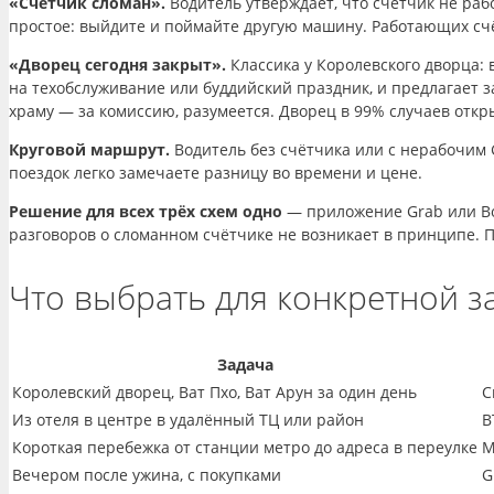
«Счётчик сломан».
Водитель утверждает, что счётчик не ра
простое: выйдите и поймайте другую машину. Работающих счё
«Дворец сегодня закрыт».
Классика у Королевского дворца: 
на техобслуживание или буддийский праздник, и предлагает з
храму — за комиссию, разумеется. Дворец в 99% случаев откр
Круговой маршрут.
Водитель без счётчика или с нерабочим 
поездок легко замечаете разницу во времени и цене.
Решение для всех трёх схем одно
— приложение Grab или Bol
разговоров о сломанном счётчике не возникает в принципе.
Что выбрать для конкретной з
Задача
Королевский дворец, Ват Пхо, Ват Арун за один день
С
Из отеля в центре в удалённый ТЦ или район
B
Короткая перебежка от станции метро до адреса в переулке
М
Вечером после ужина, с покупками
G