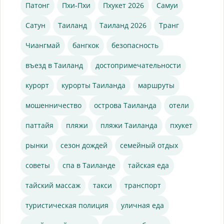
Патонг
Пхи-Пхи
Пхукет 2026
Самуи
Сатун
Таиланд
Таиланд 2026
Транг
Чиангмай
бангкок
безопасность
въезд в Таиланд
достопримечательности
курорт
курорты Таиланда
маршруты
мошенничество
острова Таиланда
отели
паттайя
пляжи
пляжи Таиланда
пхукет
рынки
сезон дождей
семейный отдых
советы
спа в Таиланде
тайская еда
тайский массаж
такси
транспорт
туристическая полиция
уличная еда