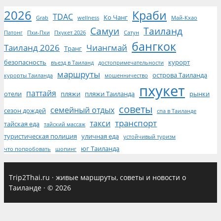
2026
Краби
TDAC
Ко Чанг
Grab
wellness
Май-Кхао
Самуи
Таиланд
Патонг
Пхи-Пхи
Пхукет 2026
Сатун
бангкок
Таиланд 2026
Чиангмай
Транг
безопасность
курорт
въезд в Таиланд
достопримечательности
маршруты
острова Таиланда
курорты Таиланда
мошенничество
пхукет
паттайя
отели
пляжи
пляжи Таиланда
рынки
советы
семейный отдых
сезон дождей
спа в Таиланде
транспорт
такси
тайская еда
тайский массаж
туристическая полиция
уличная еда
устойчивый туризм
юг Таиланда
что попробовать
шопинг
Trip2Thai.ru
·
живые маршруты, советы и новости о
Таиланде
·
© 2026