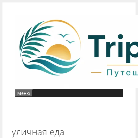
Перейти
к
содержимому
Меню
уличная еда