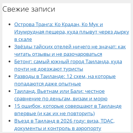
Свежие записи
Острова Транга: Ко Крадан, Ко Мук и
Изумрудная пещера, куда плывут через дырку
в скале
Звёзды тайских отелей ничего не значат: как
читать отзывы и не разочароваться
Бетонг: самый южный город Таиланда, куда
почти не доезжают туристы
Разводы в Таиланде: 12 схем, на которые
попадаются даже опытные
Таиланд, Вьетнам или Бали: честное
сравнение по деньгам, визам и морю
15 ошибок, которые совершают в Таиланде
впервые (и как их не повторить)
Въезд в Таиланд в 2026 году: виза, TDAC,
документы и контроль в аэропорту