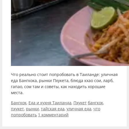
Что реально стоит попробовать в Таиланде: уличная
еда Бангкока, рынки Пхукета, блюда кхао сои, ларб,
гапао, сом там и советы, как находить хорошие
места.
Рубрики
Метки
Бангкок
,
Еда и кухня Таиланда
,
Пхукет
бангкок
,
пхукет
,
рынки
,
тайская еда
,
уличная еда
,
что
попробовать
1 комментарий