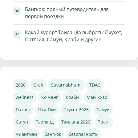
Бангкок: полный путеводитель для
первой поездки
Какой курорт Таиланда выбрать: Пхукет,
Паттайя, Самуи, Краби и другие
2026
Grab
Suvarnabhumi
TDAC
wellness
Ко Чанг
Краби
Май-Кхао
Патонг
Пхи-Пхи
Пхукет 2026
Самуи
Сатун
Таиланд
Таиланд 2026
Транг
Чиангмай
бангкок
безопасность