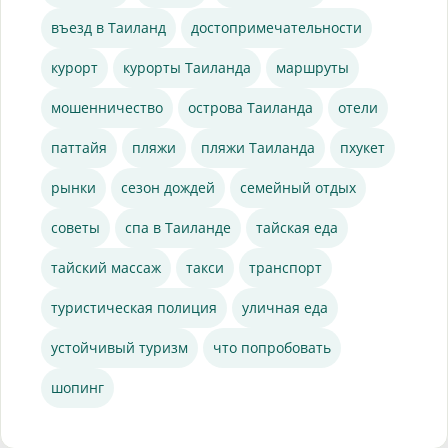
въезд в Таиланд
достопримечательности
курорт
курорты Таиланда
маршруты
мошенничество
острова Таиланда
отели
паттайя
пляжи
пляжи Таиланда
пхукет
рынки
сезон дождей
семейный отдых
советы
спа в Таиланде
тайская еда
тайский массаж
такси
транспорт
туристическая полиция
уличная еда
устойчивый туризм
что попробовать
шопинг